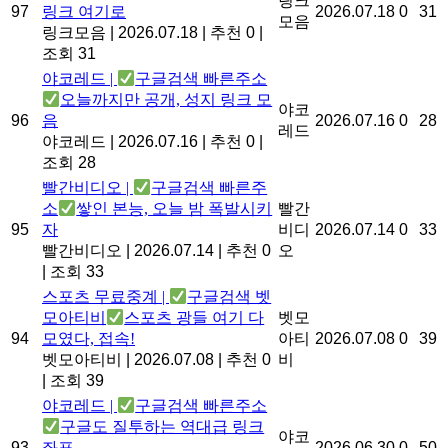
링크
97
링크 여기로
2026.07.18
0
31
모음
링크모음
|
2026.07.18
|
추천 0
|
조회 31
야코레드 |
구글검색 빠른주소
오늘까지만 공개, 성지 링크 모
야코
96
음
2026.07.16
0
28
레드
야코레드
|
2026.07.16
|
추천 0
|
조회 28
빨간비디오 |
구글검색 빠른주
소
쌓인 본능, 오늘 밤 폭발시키
빨간
95
자
비디
2026.07.14
0
33
빨간비디오
|
2026.07.14
|
추천 0
오
|
조회 33
스포츠 무료중계 |
구글검색 벳
모아티비
스포츠 광들 여기 다
벳모
94
모였다, 접속!
아티
2026.07.08
0
39
벳모아티비
|
2026.07.08
|
추천 0
비
|
조회 39
야코레드 |
구글검색 빠른주소
구글도 질투하는 역대급 링크
야코
93
좌표
2026.06.30
0
50