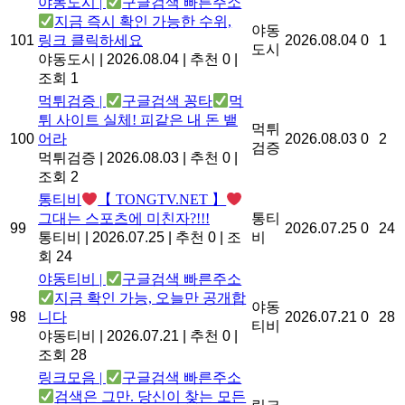
야동도시 |
구글검색 빠른주소
지금 즉시 확인 가능한 수위,
야동
101
링크 클릭하세요
2026.08.04
0
1
도시
야동도시
|
2026.08.04
|
추천 0
|
조회 1
먹튀검증 |
구글검색 꽁타
먹
튀 사이트 실체! 피같은 내 돈 뱉
먹튀
100
어라
2026.08.03
0
2
검증
먹튀검증
|
2026.08.03
|
추천 0
|
조회 2
통티비
【 TONGTV.NET 】
그대는 스포츠에 미친자?!!!
통티
99
2026.07.25
0
24
통티비
|
2026.07.25
|
추천 0
|
조
비
회 24
야동티비 |
구글검색 빠른주소
지금 확인 가능, 오늘만 공개합
야동
98
니다
2026.07.21
0
28
티비
야동티비
|
2026.07.21
|
추천 0
|
조회 28
링크모음 |
구글검색 빠른주소
검색은 그만. 당신이 찾는 모든