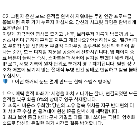
02. 그림자 은신 모드: 흔적을 완벽히 지워내는 투명 인간 프로토콜
쫄보처럼 뒤로 가기 누르지 마십시오. 당신의 시크릿 타임은 완벽하게
보호받습니다
이렇게 자극적인 영상을 즐기고 난 후, 브라우저 기록이 남을까 봐 노
심초사하며 급하게 흔적을 지우고 계셨나요? 안심하십시오. 빨간비디
오 우회접속을 셋업해둔 무결점 디가우징 솔루션은 당신의 쾌락이 끝
나는 순간, 모든 디지털 지문을 공중에서 산화시킵니다. 웹 페이지 종
료 버튼이 눌리는 즉시, 스마트폰과 서버에 남겨질 뻔했던 세션 캐시,
IP 로그, 서핑 기록이 원자 단위로 쪼개져 영구 폐기됩니다. 털릴 정보
조차 애초에 남기지 않는 절대적 투명 인간 상태로 안심하고 밤을 불태
우십시오.
그 어떤 해커의 눈도 멀게 만드는 철벽 스텔스 방어망
1. 오토매틱 흔적 파쇄기: 시청을 마치고 나가는 찰나, 연결되었던 모든
흔적을 복구 확률 0%의 상태로 영구 삭제합니다.
2. 프록시 바운스 우회망: 당신의 고유 접속 위치를 지구 반대편의 더
미 서버로 수십 번 튕겨내어 원천 IP를 완벽하게 세탁합니다.
3. 최고 보안 등급 방패: 군사 기밀을 다룰 때나 쓰이는 극한의 암호화
쉴드로 당신의 은밀한 여가 시간을 철통 방어합니다.