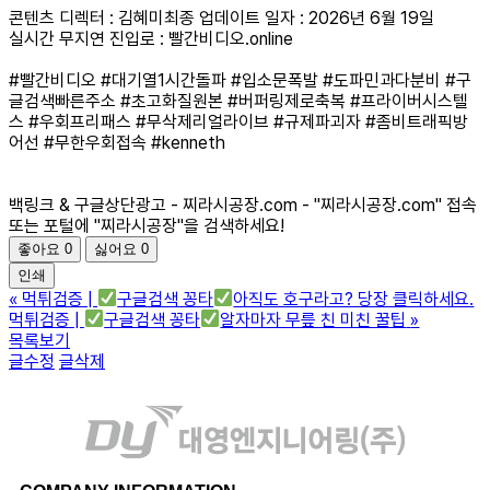
콘텐츠 디렉터 : 김혜미최종 업데이트 일자 : 2026년 6월 19일
실시간 무지연 진입로 : 빨간비디오.online
#빨간비디오 #대기열1시간돌파 #입소문폭발 #도파민과다분비 #구
글검색빠른주소 #초고화질원본 #버퍼링제로축복 #프라이버시스텔
스 #우회프리패스 #무삭제리얼라이브 #규제파괴자 #좀비트래픽방
어선 #무한우회접속 #kenneth
백링크 & 구글상단광고 - 찌라시공장.com - "찌라시공장.com" 접속
또는 포털에 "찌라시공장"을 검색하세요!
좋아요
0
싫어요
0
인쇄
«
먹튀검증 |
구글검색 꽁타
아직도 호구라고? 당장 클릭하세요.
먹튀검증 |
구글검색 꽁타
알자마자 무릎 친 미친 꿀팁
»
목록보기
글수정
글삭제