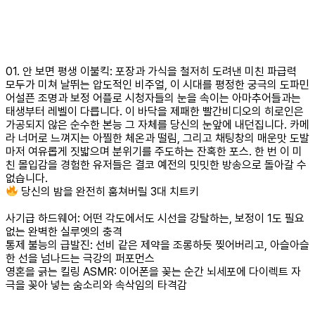
01. 안 보면 평생 이불킥: 포장과 가식을 철저히 도려낸 미친 파급력
모두가 미쳐 날뛰는 압도적인 비주얼, 이 시대를 평정한 궁극의 도파민
어설픈 조명과 보정 어플로 시청자들의 눈을 속이는 아마추어들과는
태생부터 레벨이 다릅니다. 이 바닥을 제패한 빨간비디오의 히로인은
가공되지 않은 순수한 본능 그 자체를 당신의 눈앞에 내던집니다. 카메
라 너머로 느껴지는 아찔한 체온과 떨림, 그리고 채팅창의 매운맛 도발
마저 여유롭게 짓밟으며 분위기를 주도하는 잔혹한 포스. 한 번 이 미
친 몰입감을 경험한 유저들은 결코 예전의 밋밋한 방송으로 돌아갈 수
없습니다.
당신의 밤을 완전히 훔쳐버릴 3대 치트키
사기급 하드웨어: 어떤 각도에서도 시선을 강탈하는, 보정이 1도 필요
없는 완벽한 실루엣의 충격
통제 불능의 급발진: 선비 같은 제약을 조롱하듯 찢어버리고, 아슬아슬
한 선을 넘나드는 극강의 퍼포먼스
영혼을 긁는 킬링 ASMR: 이어폰을 꽂는 순간 뇌세포에 다이렉트 자
극을 꽂아 넣는 숨소리와 속삭임의 타격감