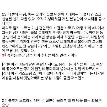
03. 대본의 무덤: 예측 불가의 돌발 텐션이 지배하는 리얼 타임 쇼크
연출된 연기 따윈 없다. 오직 야생마처럼 거친 본능만이 모니터를 뚫고
나온다
어디로 튈지 모르는 미친 흡인력의 비결은 바로 BJ야동 카테고리에서
그동안 금기시되던 룰을 통쾌하게 부숴버렸기 때문입니다. 짜여진 동
선 안에서 움직이는 기계적인 방송은 이제 하품만 나옵니다. 채팅창의
열광적인 분위기에 완전히 취해 스스로 브레이크를 뽑아버린 그녀의
텐션! "이래도 안 짤린다고?"라는 아찔한 긴장감이 당신의 피를 뜨겁
게 역류시킬 것입니다.
놓치는 순간 땅을 치며 후회할 미친 관전 가이드
[각본 파괴 아드레날린 폭발]지시대로 움직이는 가식을 버리고, 현장
의 끓어오르는 광기에 완전히 동화되어 쏟아내는 리얼 카타르시스
[상식 파괴 익스트림 쇼]"에이 설마 여기서 더 나가겠어?"라는 나약한
예상을 처참히 짓밟아버리는 상상 초월의 돌발 퍼포먼스
04. 불도저 스트리밍 엔진: 수십만이 몰려도 렉 한 방울 없는 괴물 전
송망