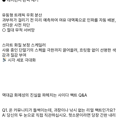
● 레이턴시 완벽 제거
유동형 트래픽 우회 분산
과부하가 걸리기 전 미리 예측하여 여유 대역폭으로 인파를 자동 배분,
셧다운 사전 차단
○ 절대 무적 서버망
스마트 화질 보정 스케일러
사용 중인 단말기의 스펙을 극한까지 끌어올려, 흐릿함 없이 선명한 색
감과 질감 부여
시각 세포 극대화
역대급 화제성의 진실을 파헤치는 사이다 팩트 Q&A
Q1. 온 커뮤니티가 들썩이는데, 과장이나 낚시 없는 리얼 팩트인가요?
A: 당신의 두 눈으로 직접 직관하십시오. 헛소문이라면 당장 간판 내리