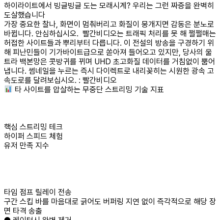
하이라이트에서 빙글빙글 도는 모래시계? 우리는 그런 짜증을 완벽히
도살했습니다
가장 중요한 찰나, 화면이 멈춰버리고 화질이 뭉개지면 감동은 분노로
바뀝니다. 안심하십시오. 빨간비디오는 트래픽 처리를 못 해 쩔쩔매는
허접한 사이트들과 뿌리부터 다릅니다. 이 전설의 방송을 구경하기 위
해 피난민들이 기가바이트급으로 쏟아져 들어오고 있지만, 당사의 울
트라 백본망은 콧방귀를 뀌며 UHD 초고화질 데이터를 거침없이 뿜어
냅니다. 썸네일을 누르는 즉시 다이렉트로 내리꽂히는 시원한 광속 고
속도로를 달려보십시오. : 빨간비디오
타 사이트를 압살하는 무중단 스트리밍 기술 지표
핵심 스트리밍 테크
하이퍼 스피드 체험
유저 만족 지수
타임 점프 릴레이 전송
구간 스킵 바를 마음대로 긁어도 버퍼링 지연 없이 즉각적으로 해당 장
면 타격 송출