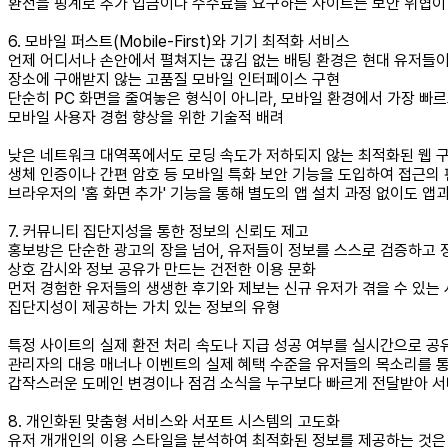
환전을 핑계로 추가 입금이나 수수료를 요구하는 사이트는 보안 위협이
6. 모바일 퍼스트(Mobile-First)와 기기 최적화 서비스
언제 어디서나 손안에서 펼쳐지는 끊김 없는 배팅 환경은 현대 유저들이
장소에 구애받지 않는 고품질 모바일 인터페이스 구현
단순히 PC 화면을 줄여놓은 형식이 아니라, 모바일 환경에서 가장 빠
모바일 사용자 경험 향상을 위한 기술적 배려
낮은 네트워크 대역폭에서도 로딩 속도가 저하되지 않는 최적화된 웹 
생체 인증이나 간편 암호 등 모바일 특화 보안 기능을 도입하여 접근의
브라우저의 '홈 화면 추가' 기능을 통해 별도의 앱 설치 과정 없이도 앱
7. 커뮤니티 집단지성을 통한 정보의 신뢰도 제고
홍보방은 단순한 광고의 장을 넘어, 유저들이 정보를 스스로 검증하고 
상호 감시와 정보 공유가 만드는 건전한 이용 문화
먼저 경험한 유저들의 생생한 후기와 제보는 신규 유저가 겪을 수 있는
집단지성이 제공하는 가치 있는 정보의 유형
특정 사이트의 실제 환전 처리 속도나 지급 성공 여부를 실시간으로 공
관리자의 대응 매너나 이벤트의 실제 혜택 수준을 유저들의 목소리를 
갑작스러운 도메인 변경이나 점검 소식을 누구보다 빠르게 전달받아 서
8. 개인화된 맞춤형 서비스와 서포트 시스템의 고도화
유저 개개인의 이용 스타일을 분석하여 최적화된 정보를 제공하는 것은