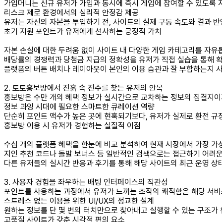
가입머니는 신규 유저가 가입과 동시에 즉시 게임에 참여할 수 있도록 
리스크 제로 환경에서의 심리적 안정감 제공
유저는 자신의 자본을 투입하기 전, 사이트의 실제 구동 속도와 결과 
초기 지원 포인트가 유저에게 선사하는 긍정적 가치
자본 손실에 대한 두려움 없이 사이트 내 다양한 게임 카테고리를 자유
배당률의 경쟁력과 당첨금 지급의 정확성을 유저가 직접 실습을 통해 
플랫폼의 버튼 배치나 레이아웃이 본인의 이용 습관과 잘 부합하는지 
2. 토토홍보방에서 진흙 속 진주를 찾는 유저의 안목
홍보방은 수만 개의 혜택 정보가 실시간으로 교차하는 정보의 집결지이
정보 과잉 시대에 필요한 스마트한 큐레이션 역량
단순히 포인트 액수가 높은 곳에 현혹되기보다, 유저가 실제로 환전 규
홍보방 이용 시 유저가 경험하는 실질적 이점
수십 개의 플랫폼 혜택을 한눈에 비교 분석하여 현재 시장에서 가장 가
지인 추천 코드나 돌발 보너스 등 일반적인 검색으로는 접근하기 어려운
다른 유저들의 실시간 반응과 후기를 통해 해당 사이트의 최근 운영 
3. 사용자 경험을 좌우하는 배팅 인터페이스의 직관성
포인트를 사용하는 과정에서 유저가 느끼는 조작의 쾌적함은 해당 서비
스트레스 없는 이용을 위한 UI/UX의 정교한 설계
원하는 정보를 단 몇 번의 터치만으로 찾아내고 실행할 수 있는 구조가
고품질 사이트가 갖춘 시각적 편의 요소