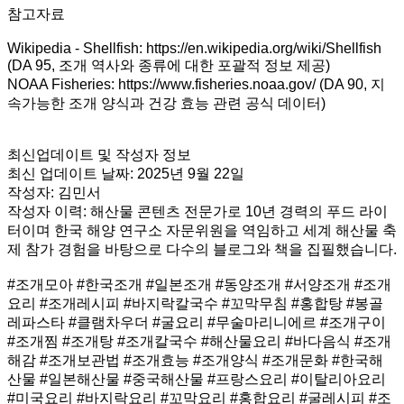
참고자료
Wikipedia - Shellfish: https://en.wikipedia.org/wiki/Shellfish
(DA 95, 조개 역사와 종류에 대한 포괄적 정보 제공)
NOAA Fisheries: https://www.fisheries.noaa.gov/ (DA 90, 지
속가능한 조개 양식과 건강 효능 관련 공식 데이터)
최신업데이트 및 작성자 정보
최신 업데이트 날짜: 2025년 9월 22일
작성자: 김민서
작성자 이력: 해산물 콘텐츠 전문가로 10년 경력의 푸드 라이
터이며 한국 해양 연구소 자문위원을 역임하고 세계 해산물 축
제 참가 경험을 바탕으로 다수의 블로그와 책을 집필했습니다.
#조개모아 #한국조개 #일본조개 #동양조개 #서양조개 #조개
요리 #조개레시피 #바지락칼국수 #꼬막무침 #홍합탕 #봉골
레파스타 #클램차우더 #굴요리 #무술마리니에르 #조개구이
#조개찜 #조개탕 #조개칼국수 #해산물요리 #바다음식 #조개
해감 #조개보관법 #조개효능 #조개양식 #조개문화 #한국해
산물 #일본해산물 #중국해산물 #프랑스요리 #이탈리아요리
#미국요리 #바지락요리 #꼬막요리 #홍합요리 #굴레시피 #조