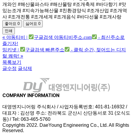
개와인 #해산물파스타 #해산물탕 #조개축제 #바다향기 #맛
있는조개 #지속가능해산물 #친환경양식 #조개산업 #조개역
사 #조개전통 #조개세계 #조개음식 #바다선물 #조개사랑
좋아요
0
싫어요
0
인쇄
«
야동티비 |
구글검색 야동티비주소.com
- 최신주소로
즐기자!
밍키넷 |
구글검색 빠른주소
- 클릭 순간, 젖어드는 디지
털 쾌락!
»
목록보기
글수정
글삭제
COMPANY INFORMATION
대영엔지니어링 주식회사 / 사업자등록번호: 401-81-16932 /
대표자 : 김선영 주소: 전라북도 군산시 산단동서로 31 (오식도
동) / Tel: 063-465-5760
Copyrights 2022. DaeYoung Engineering Co., Ltd. All Rights
Reserved.