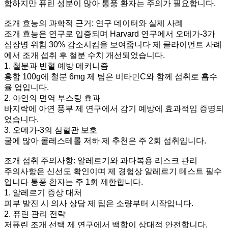
합하지만 퓨린 성분이 많아 통풍 환자는 주의가 필요합니다.
조개 효능의 과학적 근거: 연구 데이터와 실제 사례
조개 효능은 연구로 입증되며 Harvard 연구에서 오메가-3가
심장병 위험 30% 감소시킴을 보여줍니다 제 클라이언트 사례
에서 조개 섭취 후 철분 수치 개선되었습니다.
1. 철분과 빈혈 예방 메커니즘
홍합 100g에 철분 6mg 제 팁은 비타민C와 함께 섭취로 흡수
율 업입니다.
2. 아연의 면역 부스팅 효과
바지락에 아연 풍부 제 연구에서 감기 예방에 효과적임 증명되
었습니다.
3. 오메가-3의 심혈관 보호
굴에 많아 콜레스테롤 저하 제 추천은 주 2회 섭취입니다.
조개 섭취 주의사항: 알레르기와 과다복용 리스크 관리
주의사항은 신선도 확인이며 제 경험상 알레르기 테스트 필수
입니다 통풍 환자는 주 1회 제한합니다.
1. 알레르기 증상 대처
피부 발진 시 의사 상담 제 팁은 소량부터 시작입니다.
2. 퓨린 관리 전략
저퓨린 조개 선택 제 연구에서 백합이 상대적 안전합니다.