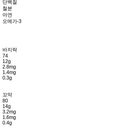
단백질
철분
아연
오메가-3
바지락
74
12g
2.8mg
1.4mg
0.3g
꼬막
80
14g
3.2mg
1.6mg
0.4g