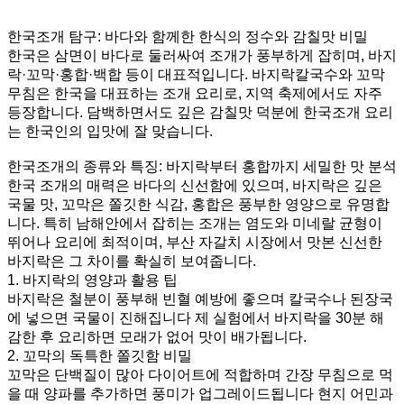
한국조개 탐구: 바다와 함께한 한식의 정수와 감칠맛 비밀
한국은 삼면이 바다로 둘러싸여 조개가 풍부하게 잡히며, 바지
락·꼬막·홍합·백합 등이 대표적입니다. 바지락칼국수와 꼬막
무침은 한국을 대표하는 조개 요리로, 지역 축제에서도 자주
등장합니다. 담백하면서도 깊은 감칠맛 덕분에 한국조개 요리
는 한국인의 입맛에 잘 맞습니다.
한국조개의 종류와 특징: 바지락부터 홍합까지 세밀한 맛 분석
한국 조개의 매력은 바다의 신선함에 있으며, 바지락은 깊은
국물 맛, 꼬막은 쫄깃한 식감, 홍합은 풍부한 영양으로 유명합
니다. 특히 남해안에서 잡히는 조개는 염도와 미네랄 균형이
뛰어나 요리에 최적이며, 부산 자갈치 시장에서 맛본 신선한
바지락은 그 차이를 확실히 보여줍니다.
1. 바지락의 영양과 활용 팁
바지락은 철분이 풍부해 빈혈 예방에 좋으며 칼국수나 된장국
에 넣으면 국물이 진해집니다 제 실험에서 바지락을 30분 해
감한 후 요리하면 모래가 없어 맛이 배가됩니다.
2. 꼬막의 독특한 쫄깃함 비밀
꼬막은 단백질이 많아 다이어트에 적합하며 간장 무침으로 먹
을 때 양파를 추가하면 풍미가 업그레이드됩니다 현지 어민과