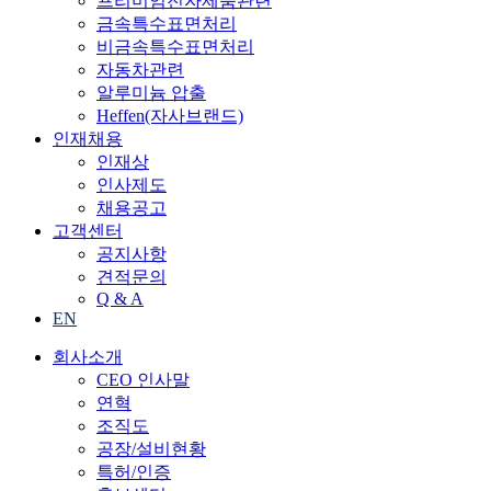
프리미엄전자제품관련
금속특수표면처리
비금속특수표면처리
자동차관련
알루미늄 압출
Heffen(자사브랜드)
인재채용
인재상
인사제도
채용공고
고객센터
공지사항
견적문의
Q & A
EN
회사소개
CEO 인사말
연혁
조직도
공장/설비현황
특허/인증