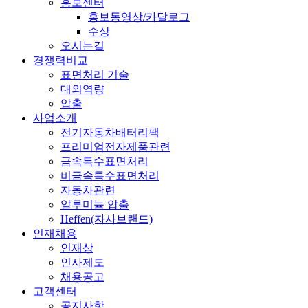
홍보센터
홍보동영상/카달로그
수상
오시는길
경쟁력비교
표면처리 기술
대외역량
압출
사업소개
전기자동차배터리팩
프리미엄전자제품관련
금속특수표면처리
비금속특수표면처리
자동차관련
알루미늄 압출
Heffen(자사브랜드)
인재채용
인재상
인사제도
채용공고
고객센터
공지사항