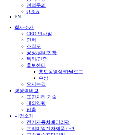
견적문의
Q & A
EN
회사소개
CEO 인사말
연혁
조직도
공장/설비현황
특허/인증
홍보센터
홍보동영상/카달로그
수상
오시는길
경쟁력비교
표면처리 기술
대외역량
압출
사업소개
전기자동차배터리팩
프리미엄전자제품관련
금속특수표면처리