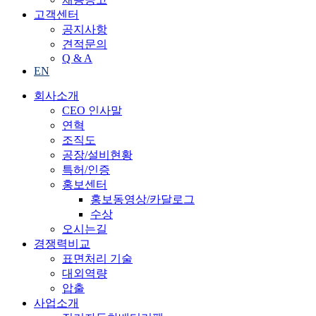
고객센터
공지사항
견적문의
Q & A
EN
회사소개
CEO 인사말
연혁
조직도
공장/설비현황
특허/인증
홍보센터
홍보동영상/카달로그
수상
오시는길
경쟁력비교
표면처리 기술
대외역량
압출
사업소개