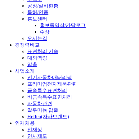
공장/설비현황
특허/인증
홍보센터
홍보동영상/카달로그
수상
오시는길
경쟁력비교
표면처리 기술
대외역량
압출
사업소개
전기자동차배터리팩
프리미엄전자제품관련
금속특수표면처리
비금속특수표면처리
자동차관련
알루미늄 압출
Heffen(자사브랜드)
인재채용
인재상
인사제도