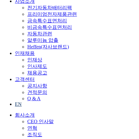
사업소개
전기자동차배터리팩
프리미엄전자제품관련
금속특수표면처리
비금속특수표면처리
자동차관련
알루미늄 압출
Heffen(자사브랜드)
인재채용
인재상
인사제도
채용공고
고객센터
공지사항
견적문의
Q & A
EN
회사소개
CEO 인사말
연혁
조직도