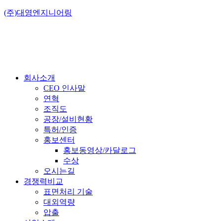
(주)대영엔지니어링
회사소개
CEO 인사말
연혁
조직도
공장/설비현황
특허/인증
홍보센터
홍보동영상/카달로그
수상
오시는길
경쟁력비교
표면처리 기술
대외역량
압출