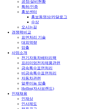
공장/설비현황
특허/인증
홍보센터
홍보동영상/카달로그
수상
오시는길
경쟁력비교
표면처리 기술
대외역량
압출
사업소개
전기자동차배터리팩
프리미엄전자제품관련
금속특수표면처리
비금속특수표면처리
자동차관련
알루미늄 압출
Heffen(자사브랜드)
인재채용
인재상
인사제도
채용공고