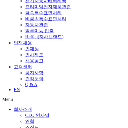
전기자동차배터리팩
프리미엄전자제품관련
금속특수표면처리
비금속특수표면처리
자동차관련
알루미늄 압출
Heffen(자사브랜드)
인재채용
인재상
인사제도
채용공고
고객센터
공지사항
견적문의
Q & A
EN
Menu
회사소개
CEO 인사말
연혁
조직도